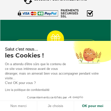
PAIEMENTS
SÉCURISÉS
SSL
Salut c'est nous...
Inscrivez-vous à la
les Cookies !
newsletter et
recevez
10% de réduction
sur
On a attendu d'être sûrs que le contenu de
votre prochaine
ce site vous intéresse avant de vous
commande
déranger, mais on aimerait bien vous accompagner pendant votre
visite...
C'est OK pour vous ?
Lire la politique de confidentialité
J'accepte la
politique de
(5 AVIS)
confidentialité
Consentements certifiés par
Non merci
Je choisis
OK pour moi