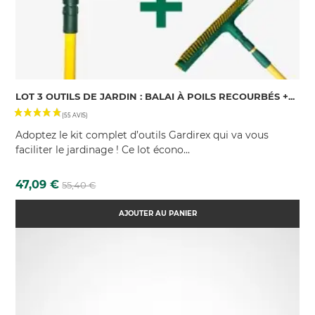
LOT 3 OUTILS DE JARDIN : BALAI À POILS RECOURBÉS +...
Adoptez le kit complet d’outils Gardirex qui va vous
faciliter le jardinage ! Ce lot écono...
Prix
Prix
47,09 €
55,40 €
de
base
AJOUTER AU PANIER
(2 AVIS)