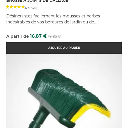
BROSSE À JOINTS DE DALLAGE
Désincrustez facilement les mousses et herbes
indésirables de vos bordures de jardin ou de...
Prix
Prix
16,87 €
A partir de
19,85 €
de
base
(124 AVIS)
AJOUTER AU PANIER