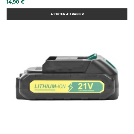
Prix
14,90 €
AJOUTER AU PANIER
(108 AVIS)