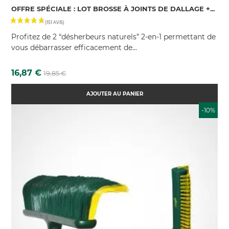
OFFRE SPÉCIALE : LOT BROSSE À JOINTS DE DALLAGE +...
Profitez de 2 “désherbeurs naturels” 2-en-1 permettant de
vous débarrasser efficacement de...
Prix
Prix
16,87 €
19,85 €
de
base
AJOUTER AU PANIER
-10%