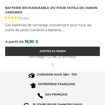
BATTERIE RECHARGEABLE 21V POUR OUTILS DE JARDIN
GARDIREX
Ces batteries de rechange conviennent pour tous les
outils de jardin Gardirex à batterie, ...
Prix
19,90 €
A partir de
AJOUTER AU PANIER
Affichage 1-22 de 22 article(s)
1
LIVRAISON SOUS
48H - 72H
ENTREPRISE
FRANÇAISE
SAV
FRANÇAIS
30 JOURS POUR
CHANGER D'AVIS