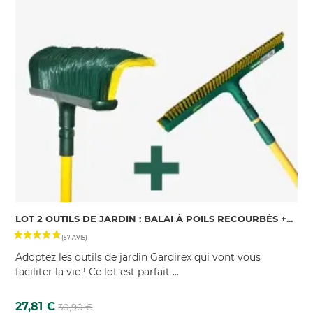
LOT 2 OUTILS DE JARDIN : BALAI À POILS RECOURBÉS +...
Adoptez les outils de jardin Gardirex qui vont vous
faciliter la vie ! Ce lot est parfait ...
Prix
Prix
27,81 €
30,90 €
de