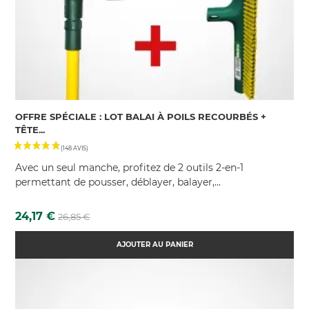
(278 AVIS)
OFFRE SPÉCIALE : LOT BALAI À POILS RECOURBÉS +
TÊTE...
Avec un seul manche, profitez de 2 outils 2-en-1
permettant de pousser, déblayer, balayer,...
Prix
Prix
24,17 €
26,85 €
de
base
AJOUTER AU PANIER