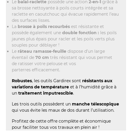
Le
balai-raclette
possède une action
2-en-1
grâce à
sa brosse nettoyante à poils courts intégrée et sa
raclette en caoutchouc qui évacue rapidement l’eau
des surfaces lisses.
La
brosse à poils recourbés
est résistante et
possède également une
double fonction :
les poils
jaunes plus épais pour racler et les poils verts plus
souples pour déblayer !
Le
râteau ramasse-feuille
dispose d’un large
éventail de
70 cm
très résistant qui vous permet
de ratisser votre pelouse et vos
parterres efficacement.
Robustes
, les outils Gardirex sont
résistants aux
variations de température
et à l’humidité grâce à
un
traitement imputrescible
.
Les trois outils possèdent un
manche télescopique
qui vous évite les maux de dos durant l’utilisation.
Profitez de cette offre complète et économique
pour faciliter tous vos travaux en plein air !