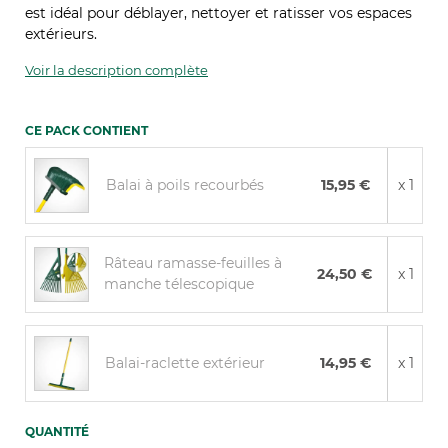
est idéal pour déblayer, nettoyer et ratisser vos espaces
(55 avis)
extérieurs.
Voir la description complète
CE PACK CONTIENT
Balai à poils recourbés
15,95 €
x 1
Râteau ramasse-feuilles à
24,50 €
x 1
manche télescopique
Balai-raclette extérieur
14,95 €
x 1
QUANTITÉ