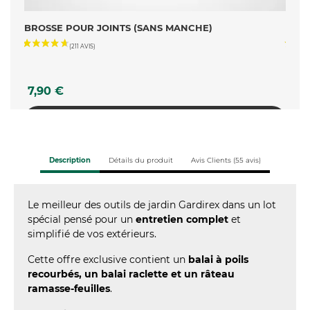
LE-
BROSSE POUR JOINTS (SANS MANCHE)
RACL
Prix
Prix
7,90 €
7,9
AJOUTER AU PANIER
Description
Détails du produit
Avis Clients (55 avis)
Le meilleur des outils de jardin Gardirex dans un lot
spécial pensé pour un
entretien complet
et
simplifié de vos extérieurs.
Cette offre exclusive contient un
balai à poils
recourbés, un balai raclette et un râteau
ramasse-feuilles
.