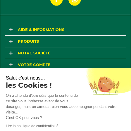
AIDE & INFORMATIONS
PRODUITS
NOTRE SOCIÉTÉ
VOTRE COMPTE
Salut c'est nous...
les Cookies !
Marchand approuvé par la Société des Avis Garantis,
cliquez ici pour
vérifier
.
On a attendu d'être sûrs que le contenu de
© 2026 - Gardirex.fr
ce site vous intéresse avant de vous
déranger, mais on aimerait bien vous accompagner pendant votre
visite...
C'est OK pour vous ?
Lire la politique de confidentialité