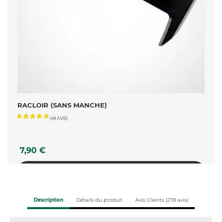
LE-
RACLOIR (SANS MANCHE)
OFFR
+...
Prix
Prix
7,90 €
16,
AJOUTER AU PANIER
Description
Détails du produit
Avis Clients (278 avis)