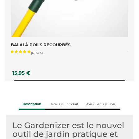
EUR
BALAI À POILS RECOURBÉS
BALA
Prix
Prix
15,95 €
14,
AJOUTER AU PANIER
Description
Détails du produit
Avis Clients (11 avis)
Le Gardenizer est le nouvel
outil de jardin pratique et