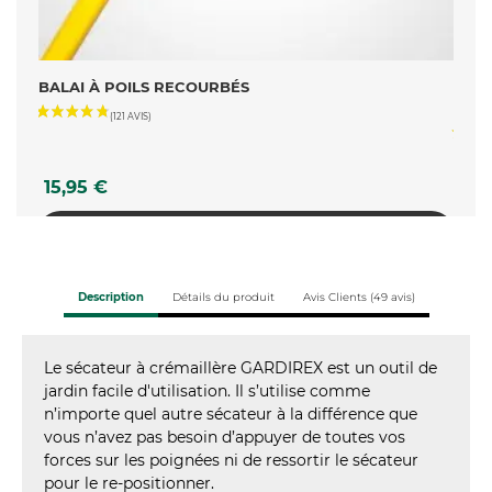
LE-
BALAI À POILS RECOURBÉS
RÂTE
TÉL
Prix
Prix
15,95 €
24,
AJOUTER AU PANIER
Description
Détails du produit
Avis Clients (49 avis)
Le sécateur à crémaillère GARDIREX est un outil de
jardin facile d'utilisation. Il s’utilise comme
n’importe quel autre sécateur à la différence que
vous n’avez pas besoin d’appuyer de toutes vos
forces sur les poignées ni de ressortir le sécateur
pour le re-positionner.