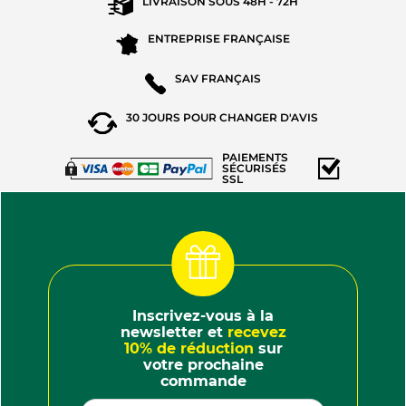
LIVRAISON SOUS
48H - 72H
ENTREPRISE
FRANÇAISE
SAV
FRANÇAIS
30 JOURS POUR
CHANGER D'AVIS
PAIEMENTS
SÉCURISÉS
SSL
Inscrivez-vous à la
newsletter et
recevez
10% de réduction
sur
votre prochaine
commande
(121 AVIS)