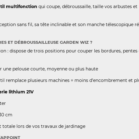
til multifonction
qui coupe, débroussaille, taille vos arbustes e
eption sans fil, sa tête inclinable et son manche télescopique rég
ES ET DÉBROUSSAILLEUSE GARDEN WIZ ?
tion : dispose de trois positions pour couper les bordures, pentes 
ur une pelouse courte, moyenne ou plus haute
outil remplace plusieurs machines = moins d'encombrement et pl
erie lithium 21V
ter
130 cm
totale lors de vos travaux de jardinage
’APPOINT