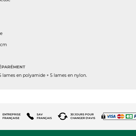
ie
0 cm
SÉPARÉMENT
5 lames en polyamide + 5 lames en nylon.
ENTREPRISE
SAV
30 JOURS POUR
FRANÇAISE
FRANÇAIS
CHANGER D'AVIS