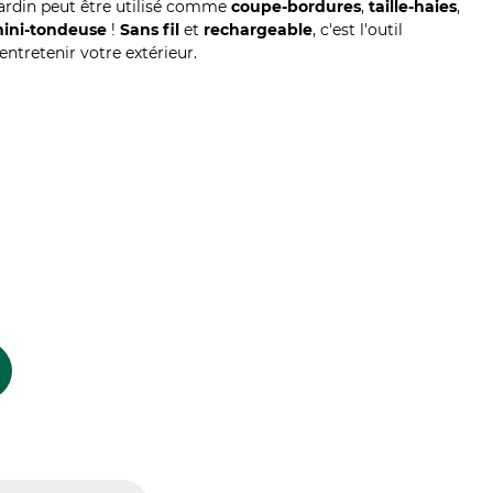
 jardin peut être utilisé comme
coupe-bordures
,
taille-haies
,
ini-tondeuse
!
Sans fil
et
rechargeable
, c'est l'outil
entretenir votre extérieur.