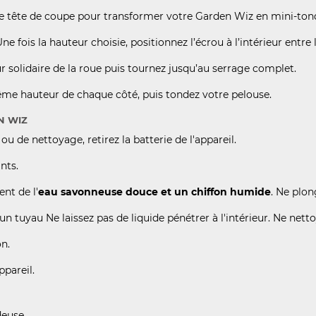
otre tête de coupe pour transformer votre Garden Wiz en mini-ton
IS)
(49 AVIS)
e fois la hauteur choisie, positionnez l’écrou à l’intérieur entre
eur solidaire de la roue puis tournez jusqu’au serrage complet.
même hauteur de chaque côté, puis tondez votre pelouse.
N WIZ
ou de nettoyage, retirez la batterie de l'appareil.
nts.
ent de l'
eau savonneuse douce et un chiffon humide
. Ne plo
c un tuyau Ne laissez pas de liquide pénétrer à l'intérieur. Ne net
on.
ppareil.
deuse