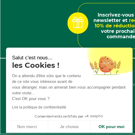
Inscrivez-vous 
newsletter et
re
10% de réducti
votre procha
command
Salut c'est nous...
les Cookies !
AIDE & INFORMATIONS
On a attendu d'être sûrs que le contenu
Contacter le Service Client
de ce site vous intéresse avant de
Autres demandes:
info@gardirex.fr
vous déranger, mais on aimerait bien vous accompagner pendant
votre visite...
C'est OK pour vous ?
Lire la politique de confidentialité
Consentements certifiés par
Non merci
Je choisis
OK pour moi