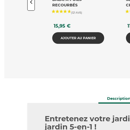
ABLE 21V
RECOURBÉS
C
ILS DE JARDIN
Prix
Pr
19,90 €
15,95 €
1
de
(13 AVIS)
R AU PANIER
AJOUTER AU PANIER
Descriptio
Entretenez votre jardi
jardin 5-en-1 !