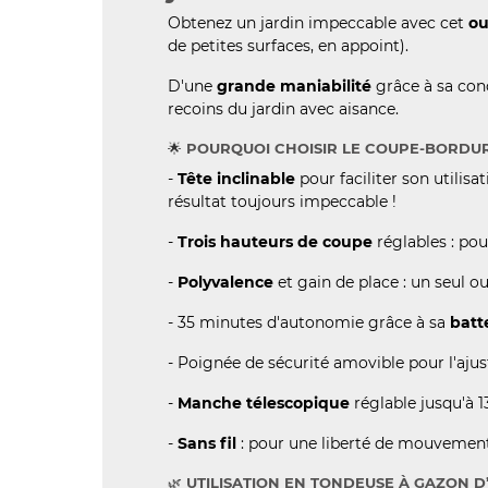
Obtenez un jardin impeccable avec cet
ou
de petites surfaces, en appoint).
D'une
grande maniabilité
grâce à sa conc
recoins du jardin avec aisance.
POURQUOI CHOISIR LE COUPE-BORDUR
🌟
-
Tête inclinable
pour faciliter son utilisa
résultat toujours impeccable !
-
Trois hauteurs de coupe
réglables : po
-
Polyvalence
et gain de place : un seul 
- 35 minutes d'autonomie grâce à sa
batt
- Poignée de sécurité amovible pour l'ajus
-
Manche télescopique
réglable jusqu'à 
-
Sans fil
: pour une liberté de mouvement 
UTILISATION EN TONDEUSE À GAZON D
🌿