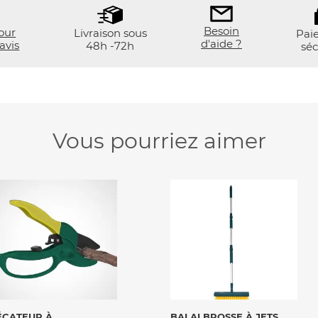
Besoin
our
Livraison sous
Pai
d'aide ?
avis
48h -72h
séc
Vous pourriez aimer
VOIR LE PRODUIT
VOIR LE PRODUIT
ÉCATEUR À
BALAI BROSSE À JETS