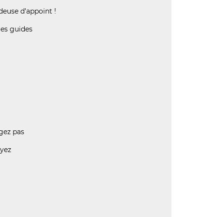
deuse d'appoint !
 les guides
(6 AVIS)
ngez pas
toyez