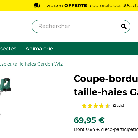
Livraison
OFFERTE
à domicile dès 39€ d’achat
nsectes
Animalerie
se et taille-haies Garden Wiz
Coupe-bordur
taille-haies 
69,95 €
Dont 0,64 € d'éco-participati