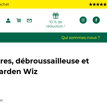
Découvrez l
10 % de
réduction !
Qui sommes-nous ?
es, débroussailleuse et
Garden Wiz
(2 avis)
on