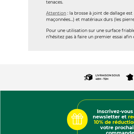
tenaces.
Attention
: la brosse à joint de dallage es
maçonnées…) et matériaux durs (les pierres n
Pour une utilisation sur une surface friabl
n’hésitez pas à faire un premier essai afin
(121 AV
LIVRAISON SOUS
48H - 72H
Inscrivez-vous 
newsletter et
re
10% de réducti
votre procha
command