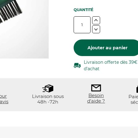
QUANTITÉ
Ajouter au panier
Livraison offerte dès 39€
d'achat
Besoin
our
Livraison sous
Pai
d'aide ?
avis
48h -72h
séc