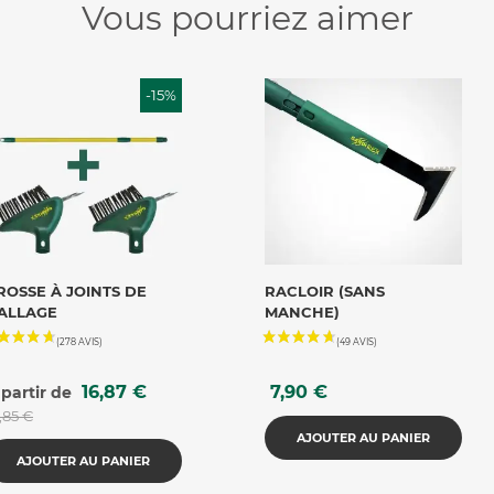
Vous pourriez aimer
-15%
VOIR LE PRODUIT
VOIR LE PRODUIT
ROSSE À JOINTS DE
RACLOIR (SANS
ALLAGE
MANCHE)
ix
Prix
Prix
16,87 €
7,90 €
 partir de
de
base
,85 €
AJOUTER AU PANIER
AJOUTER AU PANIER