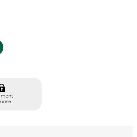
ement
urisé