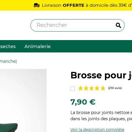
Livraison
OFFERTE
à domicile dès 39€ d’achat
nsectes
Animalerie
 manche)
Brosse pour 
7,90 €
La brosse pour joints nettoie
dans les joints des plaques, pi
Voir la description complète