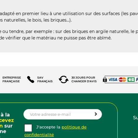
t adapté en premier lieu à une utilisation sur des surfaces (les p
aturelles, le bois, les briques...).
e ou tendre, par exemple : sur des briques en argile naturelle, le 
 de vérifier que le matériau ne puisse pas être abîmé.
IS)
(278 AVIS)
ENTREPRISE
SAV
30 JOURS POUR
FRANÇAISE
FRANÇAIS
CHANGER D'AVIS
à la
Su
cevez
on
sur
J'accepte la
politique de
ine
confidentialité
e