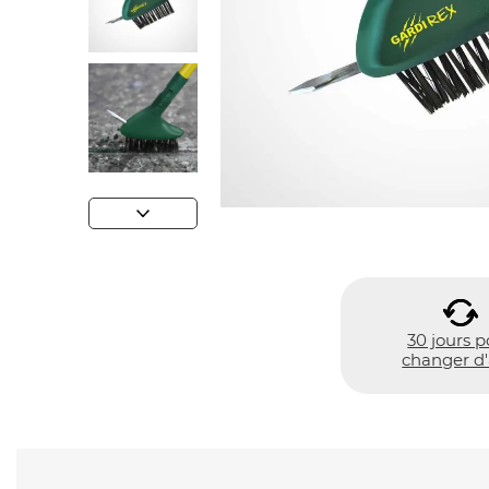
30 jours p
changer d'