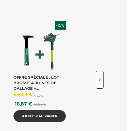
-15%
VOIR LE PRODUIT
VOIR LE PRODUIT
OFFRE SPÉCIALE : LOT
BROSSE DE
BROSSE À JOINTS DE
DÉSHERBAGE POUR
DALLAGE +...
DÉBROUSSAILLEUSE
Prix
Prix
Prix
16,87 €
17,95 €
A partir de
19,85 €
de
base
AJOUTER AU PANIER
AJOUTER AU PANIE