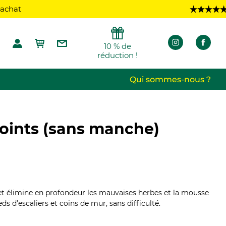
Découvrez
10 % de
réduction !
Qui sommes-nous ?
joints (sans manche)
(210 avis)
 et élimine en profondeur les mauvaises herbes et la mousse
eds d’escaliers et coins de mur, sans difficulté.